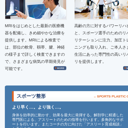
MRIをはじめとした最新の医療機
高齢の方に対するパワーリハ
器を配備し、きめ細やかな治療を
と、スポーツ選手のためのリ
提供します。MRIによる検査で
リテーションに注力。加圧ト
は、部位の軟骨、靱帯、腱、神経
ニングも取り入れ、ご本人さ
の様子まで詳しく検査できますの
生活にあった専門性の高いリ
で、さまざまな病気の早期発見が
リを提供します。
可能です。
スポーツ整形
より早く…。より強く…。
身体を効率的に動かす、効果を最大に発揮する。解剖学に精通した
専門医による、アスリートのための指導を行います。多角的なサポ
ートを行います。またコーチの方に向けた「アスリート育成相談」