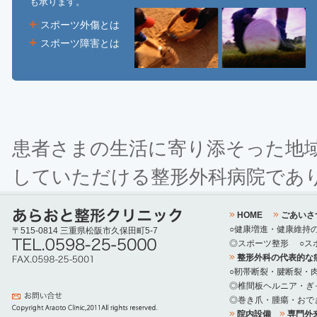
も承ります。
スポーツ外傷とは
スポーツ障害とは
患者さまの生活に寄り添そった地
していただける整形外科病院であ
HOME
ごあいさ
○健康増進・健康維持
〒515-0814 三重県松阪市久保田町5-7
◎スポーツ整形
○ス
整形外科の代表的な
○靭帯断裂・腱断裂・
◎椎間板ヘルニア・ぎ
◎巻き爪・腫瘍・おで
院内設備
専門外